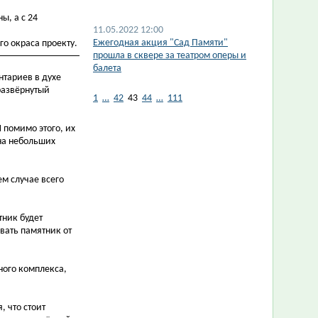
ы, а с 24
11.05.2022 12:00
Ежегодная акция "Сад Памяти"
го окраса проекту.
прошла в сквере за театром оперы и
балета
нтариев в духе
 развёрнутый
1
…
42
43
44
…
111
 помимо этого, их
 на небольших
ем случае всего
тник будет
ывать памятник от
ного комплекса,
 что стоит