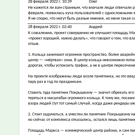
28 февраля 2022 г. 10:39
Олег
Не кажется ли вам странным, что вначале люди отвечали р
февраля, появилась куча пользователей с односложными
Я не спорю, что могут быть разные мнения, но меня такая 
28 февраля 2022 г. 02:40
Андрей
К сожалению, проект совершенно не улучшает площадь Ма
«проект хороший, нужно делать», что говорит о том, что вл
отзыв.
1. Кольца занимают огромное пространство, более аварий
центр — «мёртвая» зона. В центр кольца невозможно попа
дорогах, чтобы успокоить трафик, а не в центре пересече
На проекте изображены люди возле памятника, но это введ
пару раз в год по праздникам.
Ставить туда памятник Покрышкину — значит обрекать его 
теряться в масштабах огромного кольца. К тому же, посаже
взора людей (тут тот самый случай, когда даже рендеры уж
2. Стоит задуматься, а уместен ли памятник Покрышкину
но сейчас от комплекса отказались, остался лишь памятник
Площадь Маркса — коммерческий центр района, и сам памя