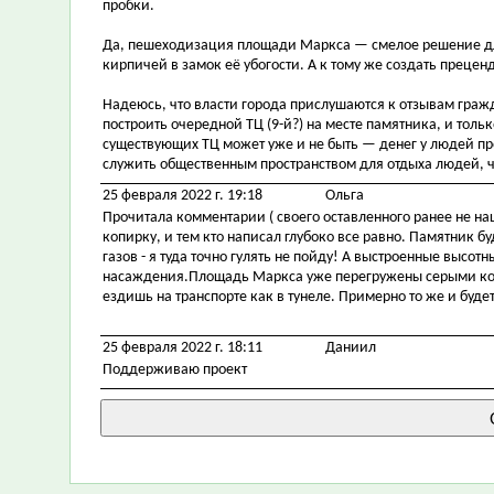
пробки.
Да, пешеходизация площади Маркса — смелое решение для 
кирпичей в замок её убогости. А к тому же создать преценд
Надеюсь, что власти города прислушаются к отзывам гражд
построить очередной ТЦ (9-й?) на месте памятника, и толь
существующих ТЦ может уже и не быть — денег у людей про
служить общественным пространством для отдыха людей, ч
25 февраля 2022 г. 19:18
Ольга
Прочитала комментарии ( своего оставленного ранее не на
копирку, и тем кто написал глубоко все равно. Памятник б
газов - я туда точно гулять не пойду! А выстроенные высот
насаждения.Площадь Маркса уже перегружены серыми коро
ездишь на транспорте как в тунеле. Примерно то же и будет
25 февраля 2022 г. 18:11
Даниил
Поддерживаю проект