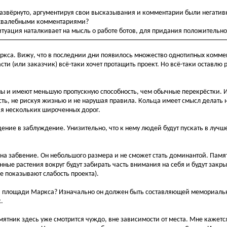
азвёрнуто, аргументируя свои высказывания и комментарии были негативн
 хвалебными комментариями?
ситуация наталкивает на мысль о работе ботов, для придания положительно
ркса. Вижу, что в последнии дни появилось множество однотипных комме
асти (или заказчик) всё-таки хочет протащить проект. Но всё-таки оставлю
ны и имеют меньшую пропускную способность, чем обычные перекрёстки. И
сть, не рискуя жизнью и не нарушая правила. Кольца имеет смысл делать
ния нескольких широченных дорог.
ение в заблуждение. Унизительно, что к нему людей будут пускать в лучш
на забвение. Он небольшого размера и не сможет стать доминантой. Памя
нные растения вокруг будут забирать часть внимания на себя и будут закр
е показывают слабость проекта).
 на площади Маркса? Изначально он должен быть составляющей мемориаль
.
тник здесь уже смотрится чуждо, вне зависимости от места. Мне кажется,