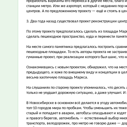
проработать варианты его переноса в другие места, благо
станции метро. Или же аэропорт, который с недавних пор 
центров. А по предложенному проекту — ещё и стоять в це
3. Два года назад существовал проект реконструкции цен
По этому проекту предполагалось сделать из площади Мар
сделать пешеходное пространство, куда и перенести памят
На месте самого памятника предлагалось построить сравн
пешеходные площадки. То есть авторы проекта не застраи
гуманные проект, при реализации которого был шанс, что 
Ознакомившись с новым проектом, обнаружил, что на мест
предыдущего, и хуже по внешнему виду и концепции в цел
весьма хаотичную площадь Маркса.
На слушаниях по старому проекту упоминалось, что десять
только не ухудшит дорожную ситуацию, а даже улучшит. И 
В Новосибирске в основном всё делается в угоду автомобил
топ-10 городов мира по пробкам. Чтобы уменьшить их тяжес
старый и попадает в аварии, автобусы опаздывают и ходят 
и правого берегов, автомобиль — естественный выбор мног
транспорта, велодорожек, про метро не говорю даже — д