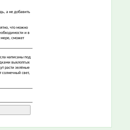
ь, а не добавить
ятно, что можно
необходимости и в
 мере, сможет
исла написаны под
садками выхлопгых
дут расти зелёные
 солнечный свет,