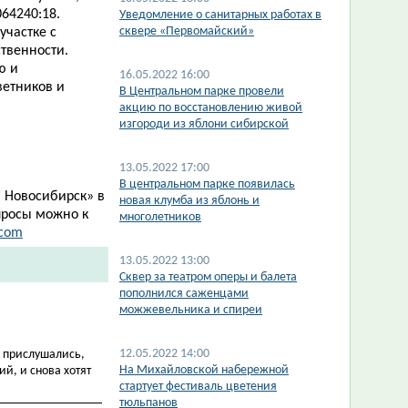
64240:18.
Уведомление о санитарных работах в
сквере «Первомайский»
частке с
твенности.
ю и
16.05.2022 16:00
ветников и
В Центральном парке провели
акцию по восстановлению живой
изгороди из яблони сибирской
13.05.2022 17:00
В центральном парке появилась
 Новосибирск
»
в
новая клумба из яблонь и
просы можно к
многолетников
.com
13.05.2022 13:00
Сквер за театром оперы и балета
пополнился саженцами
можжевельника и спиреи
12.05.2022 14:00
е прислушались,
На Михайловской набережной
й, и снова хотят
стартует фестиваль цветения
тюльпанов