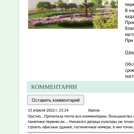
пере
В н
кад
Про
благ
кус
При
Озн
Обс
сро
пост
КОММЕНТАРИИ
13 апреля 2022 г. 21:24
Ирина
Грустно...Прочитала почти все комментарии, большинство 
памятник перенесли... Никакого дворца культуры уж точно 
строить офисные здания, гостиничные номера, в них точно 