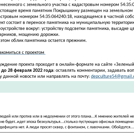
несенного с земельного участка с кадастровым номером 54:35:0
астоящее время памятник Покрышкину размещен на земельном у
астровым номером 54:35:064240:18, находящемся в частной собс
ект состоит в переносе памятника на муниципальную территори
оустройстве вокруг: устройству подсветки памятника, высадке ц
тарников, мощению дорожки.
 этом облик памятника остается прежним.
акомиться с проектом
уждение проекта проходит в онлайн-формате на сайте
«
Зеленый
к
до 28 февраля 2022 года
: оставлять комментарии, задавать во
у данной новости или направлять на почту:
depculture54@gmail
людей или против или в недоумении от этого плана...К мнению жителей н
не будет..идет эпоха безкультурья...столько пустующих офисных помещении
дефицита нет. А люди просят сквер, с фонтаном, с лавочками. Обойдутся...