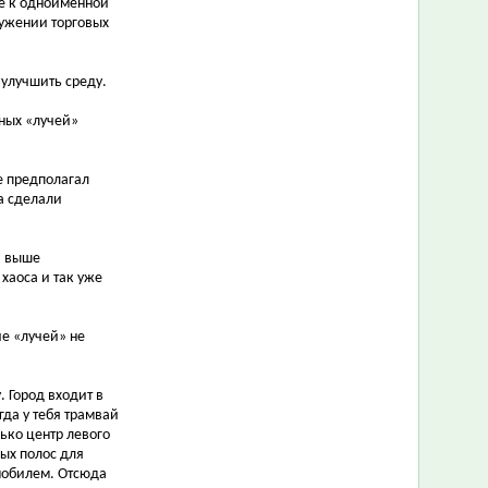
же к одноимённой
ружении торговых
 улучшить среду.
ьных «лучей»
е предполагал
а сделали
и выше
хаоса и так уже
ие «лучей» не
. Город входит в
гда у тебя трамвай
ько центр левого
ных полос для
мобилем. Отсюда