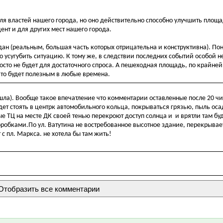
властей нашего города, но оно действительно способно улучшить площад
ент и для других мест нашего города.
ан (реальным, большая часть которых отрицательна и конструктивна). Пон
ко усугубить ситуацию. К тому же, в следствии последних событий особой 
сто не будет для достаточного спроса. А пешеходная площадь, по крайней
то будет полезным в любые времена.
шла). Вообще такое впечатление что комментарии оставленные после 20 ч
удет стоять в центрк автомобильного кольца, покрываться грязью, пыль о
ные ТЦ на месте ДК своей тенью перекроют доступ солнца и и врятли там бу
бками.По ул. Ватутина не востребованное высотное здание, перекрывает
 с пл. Маркса. не хотела бы там жить!