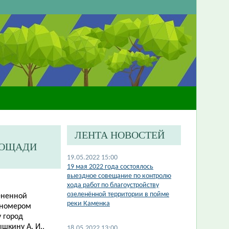
ЛЕНТА НОВОСТЕЙ
ЛОЩАДИ
19.05.2022 15:00
19 мая 2022 года состоялось
выездное совещание по контролю
хода работ по благоустройству
озеленённой территории в пойме
ененной
реки Каменка
 номером
у город
шкину А. И.,
18.05.2022 13:00