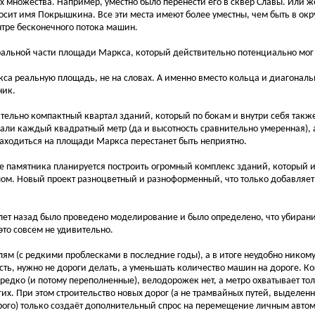
 их множества. Например, уместно было перенести его в сквер Славы. Или 
носит имя Покрышкина. Все эти места имеют более уместны, чем быть в ок
нтре бесконечного потока машин.
тральной части площади Маркса, который действительно потенциально мог
кса реальную площадь, не на словах. А именно вместо кольца и диагонал
ник.
ительно компактный квартал зданий, который по бокам и внутри себя такж
вали каждый квадратный метр (да и высотность сравнительно умеренная), 
находиться на площади Маркса перестанет быть неприятно.
е памятника планируется построить огромный комплекс зданий, который 
ом. Новый проект разноцветный и разноформенный, что только добавляет 
 лет назад было проведено моделирование и было определено, что убиран
это совсем не удивительно.
ям (с редкими проблесками в последние годы), а в итоге неудобно никому
ть, нужно не дороги делать, а уменьшать количество машин на дороге. Ко
редко (и потому переполненные), велодорожек нет, а метро охватывает тол
их. При этом строительство новых дорог (а не трамвайных путей, выделен
орого) только создаёт дополнительный спрос на перемещение личным авто