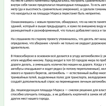
На месте самого памятника предлагалось построить сравнительно
внутри себя также предполагал пешеходные площадки. То есть ав
метр (да и высотность сравнительно умеренная), а сделали гуманн
что находиться на площади Маркса перестанет быть неприятно.
Ознакомившись с новым проектом, обнаружил, что на месте памят
зданий, который и выше предыдущего, и хуже по внешнему виду 
разноцветный и разноформенный, что только добавляет хаоса и т
На слушаниях по старому проекту упоминалось, что десять лет на
определено, что убирание «лучей» не только не ухудшит дорожную 
удивительно.
В Новосибирске в основном всё делается в угоду автомобилям (с 
итоге неудобно никому. Город входит в топ-10 городов мира по пр
дороги делать, а уменьшать количество машин на дороге. Когда у 
автобусы опаздывают и ходят редко (и потому переполненные), вел
левого и правого берегов, автомобиль — естественный выбор многи
трамвайных путей, выделенных полос для транспорта, велодорожек
создаёт дополнительный спрос на перемещение личным автомоби
Да, пешеходизация площади Маркса — смелое решение для власте
способно улучшить площадь, а не добавить кирпичей в замок её уб
других мест нашего города.