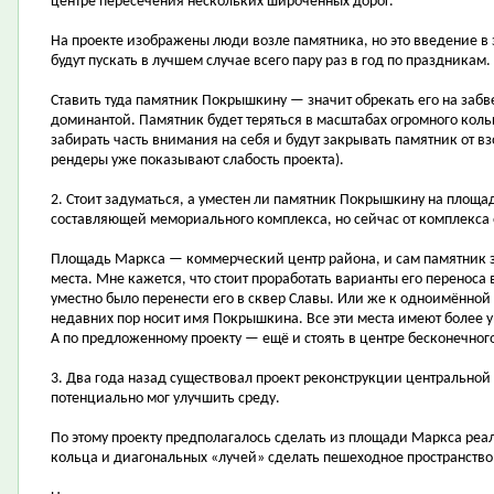
центре пересечения нескольких широченных дорог.
На проекте изображены люди возле памятника, но это введение в 
будут пускать в лучшем случае всего пару раз в год по праздникам.
Ставить туда памятник Покрышкину — значит обрекать его на забв
доминантой. Памятник будет теряться в масштабах огромного кольц
забирать часть внимания на себя и будут закрывать памятник от вз
рендеры уже показывают слабость проекта).
2. Стоит задуматься, а уместен ли памятник Покрышкину на площ
составляющей мемориального комплекса, но сейчас от комплекса 
Площадь Маркса — коммерческий центр района, и сам памятник зд
места. Мне кажется, что стоит проработать варианты его переноса 
уместно было перенести его в сквер Славы. Или же к одноимённой 
недавних пор носит имя Покрышкина. Все эти места имеют более у
А по предложенному проекту — ещё и стоять в центре бесконечног
3. Два года назад существовал проект реконструкции центрально
потенциально мог улучшить среду.
По этому проекту предполагалось сделать из площади Маркса реал
кольца и диагональных «лучей» сделать пешеходное пространство,