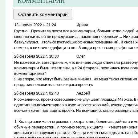
КОММЕНТАРИИ
13 апреля 2022 г. 21:24
Ирина
Грустно...Прочитала почти все комментарии, большинство людей ил
мнению жителей не прислушались, памятник перенесли... Никакого
безкультурья...столько пустующих офисных помещениий, и снова х
номера, в них точно дефицита нет. А люди просят сквер, с фонтано
28 февраля 2022 г. 10:39
Олег
Не кажется ли вам странным, что вначале люди отвечали развёрну
комментарии были негативны, а с 24 февраля, появилась куча п
комментариями?
Я не спорю, что могут быть разные мнения, но меня такая ситуация
придания положительного окраса проекту.
28 февраля 2022 г. 02:40
Андрей
К сожалению, проект совершенно не улучшает площадь Маркса. Ви
однотипных комментариев в духе «проект хороший, нужно делать», ч
всё-таки хочет протащить проект. Но всё-таки оставлю развёрнутый
1. Кольца занимают огромное пространство, более аварийны и им
обычные перекрёстки. И помимо этого, их центр — «мёртвая» зона.
жизнью и не нарушая правила. Кольца имеет смысл делать на небо