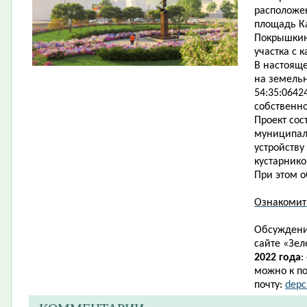
расположен
площадь Ка
Покрышкину
участка с 
В настоящ
на земель
54:35:0642
собственно
Проект сос
муниципаль
устройству
кустарник
При этом о
Ознакомит
Обсуждени
сайте
«
Зел
2022 года
:
можно к по
почту:
depc