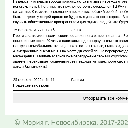
Надеюсь, что власти города прислушаются к отзывам граждан (ре
конструктивна). Понятно, что можно построить очередной ТЦ (9-й?)
ситуацию. К тому же, в следствии последних событий особой необ
быть — денег у людей просто не будет для достаточного спроса. А
служить общественным пространством для отдыха людей, что буде
25 февраля 2022 г. 19:18
Ольга
Прочитала комментарии ( своего оставленного ранее не нашла). В
оставленные после 20 числа написаны под копирку, и тем кто напис
центрк автомобильного кольца, покрываться грязью, пыль осадками 
А выстроенные высотные ТЦ на месте ДК своей тенью перекроют дос
насаждения.Площадь Маркса уже перегружены серыми коробками.
здание, перекрывает солнечный свет, ездишь на транспорте как в т
хотела бы там жить!
25 февраля 2022 г. 18:11
Даниил
Поддерживаю проект
© Мэрия г. Новосибирска, 2017-202