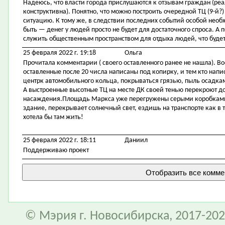
Надеюсь, что власти города прислушаются к отзывам граждан (ре
конструктивна). Понятно, что можно построить очередной ТЦ (9-й?)
ситуацию. К тому же, в следствии последних событий особой необ
быть — денег у людей просто не будет для достаточного спроса. А
служить общественным пространством для отдыха людей, что буде
25 февраля 2022 г. 19:18
Ольга
Прочитала комментарии ( своего оставленного ранее не нашла). В
оставленные после 20 числа написаны под копирку, и тем кто напис
центрк автомобильного кольца, покрываться грязью, пыль осадками 
А выстроенные высотные ТЦ на месте ДК своей тенью перекроют дос
насаждения.Площадь Маркса уже перегружены серыми коробками.
здание, перекрывает солнечный свет, ездишь на транспорте как в т
хотела бы там жить!
25 февраля 2022 г. 18:11
Даниил
Поддерживаю проект
© Мэрия г. Новосибирска, 2017-202