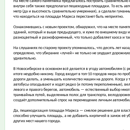
На месте самого памятника предлагалось построить сравнительно
внутри себя также предполагал пешеходные площадки. То есть ав
метр (да и высотность сравнительно умеренная), а сделали гуманн
что находиться на площади Маркса перестанет быть неприятно.
Ознакомившись с новым проектом, обнаружил, что на месте памят
зданий, который и выше предыдущего, и хуже по внешнему виду 
разноцветный и разноформенный, что только добавляет хаоса и т
На слушаниях по старому проекту упоминалось, что десять лет на
определено, что убирание «лучей» не только не ухудшит дорожную 
удивительно.
В Новосибирске в основном всё делается в угоду автомобилям (с 
итоге неудобно никому. Город входит в топ-10 городов мира по пр
дороги делать, а уменьшать количество машин на дороге. Когда у 
автобусы опаздывают и ходят редко (и потому переполненные), вел
левого и правого берегов, автомобиль — естественный выбор многи
трамвайных путей, выделенных полос для транспорта, велодорожек
создаёт дополнительный спрос на перемещение личным автомоби
Да, пешеходизация площади Маркса — смелое решение для власте
способно улучшить площадь, а не добавить кирпичей в замок её уб
других мест нашего города.