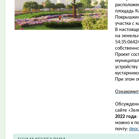
расположен
площадь Ка
Покрышкину
участка с 
В настоящ
на земель
54:35:0642
собственно
Проект сос
муниципаль
устройству
кустарник
При этом о
Ознакомит
Обсуждени
сайте
«
Зел
2022 года
:
можно к по
почту:
depc