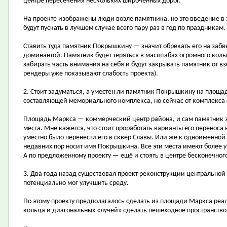
центре пересечения нескольких широченных дорог.
На проекте изображены люди возле памятника, но это введение в 
будут пускать в лучшем случае всего пару раз в год по праздникам.
Ставить туда памятник Покрышкину — значит обрекать его на забв
доминантой. Памятник будет теряться в масштабах огромного кольц
забирать часть внимания на себя и будут закрывать памятник от вз
рендеры уже показывают слабость проекта).
2. Стоит задуматься, а уместен ли памятник Покрышкину на площ
составляющей мемориального комплекса, но сейчас от комплекса 
Площадь Маркса — коммерческий центр района, и сам памятник зд
места. Мне кажется, что стоит проработать варианты его переноса 
уместно было перенести его в сквер Славы. Или же к одноимённой 
недавних пор носит имя Покрышкина. Все эти места имеют более у
А по предложенному проекту — ещё и стоять в центре бесконечног
3. Два года назад существовал проект реконструкции центрально
потенциально мог улучшить среду.
По этому проекту предполагалось сделать из площади Маркса реал
кольца и диагональных «лучей» сделать пешеходное пространство,