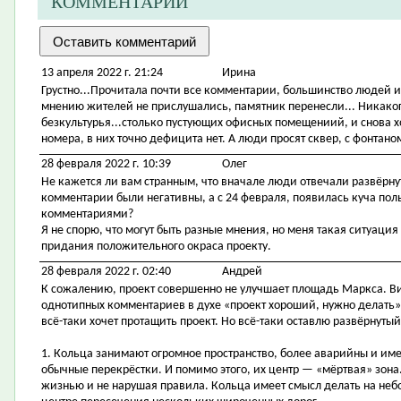
КОММЕНТАРИИ
13 апреля 2022 г. 21:24
Ирина
Грустно...Прочитала почти все комментарии, большинство людей ил
мнению жителей не прислушались, памятник перенесли... Никакого
безкультурья...столько пустующих офисных помещениий, и снова х
номера, в них точно дефицита нет. А люди просят сквер, с фонтано
28 февраля 2022 г. 10:39
Олег
Не кажется ли вам странным, что вначале люди отвечали развёрну
комментарии были негативны, а с 24 февраля, появилась куча п
комментариями?
Я не спорю, что могут быть разные мнения, но меня такая ситуация
придания положительного окраса проекту.
28 февраля 2022 г. 02:40
Андрей
К сожалению, проект совершенно не улучшает площадь Маркса. Ви
однотипных комментариев в духе «проект хороший, нужно делать», ч
всё-таки хочет протащить проект. Но всё-таки оставлю развёрнутый
1. Кольца занимают огромное пространство, более аварийны и им
обычные перекрёстки. И помимо этого, их центр — «мёртвая» зона.
жизнью и не нарушая правила. Кольца имеет смысл делать на небо