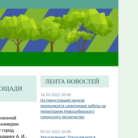
ЛЕНТА НОВОСТЕЙ
ЛОЩАДИ
14.03.2022 10:00
На предстоящей неделе
продолжатся санитарные работы на
территориях Новосибирского
городского лесничества
ененной
 номером
у город
09.03.2022 16:00
шкину А. И.,
Уведомление! Продолжаются