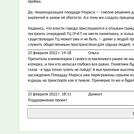
пробки.
Да, пешеходизация площади Маркса — смелое решение для 
кирпичей в замок её убогости. А к тому же создать преценд
Надеюсь, что власти города прислушаются к отзывам гражд
построить очередной ТЦ (9-й?) на месте памятника, и толь
существующих ТЦ может уже и не быть — денег у людей про
служить общественным пространством для отдыха людей, ч
25 февраля 2022 г. 19:18
Ольга
Прочитала комментарии ( своего оставленного ранее не на
копирку, и тем кто написал глубоко все равно. Памятник б
газов - я туда точно гулять не пойду! А выстроенные высот
насаждения.Площадь Маркса уже перегружены серыми коро
ездишь на транспорте как в тунеле. Примерно то же и будет
25 февраля 2022 г. 18:11
Даниил
Поддерживаю проект