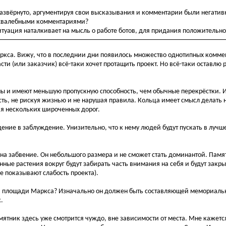
азвёрнуто, аргументируя свои высказывания и комментарии были негативн
 хвалебными комментариями?
ситуация наталкивает на мысль о работе ботов, для придания положительно
ркса. Вижу, что в последнии дни появилось множество однотипных комме
асти (или заказчик) всё-таки хочет протащить проект. Но всё-таки оставлю
ны и имеют меньшую пропускную способность, чем обычные перекрёстки. И
сть, не рискуя жизнью и не нарушая правила. Кольца имеет смысл делать
ния нескольких широченных дорог.
ение в заблуждение. Унизительно, что к нему людей будут пускать в лучш
на забвение. Он небольшого размера и не сможет стать доминантой. Памя
нные растения вокруг будут забирать часть внимания на себя и будут закр
е показывают слабость проекта).
 на площади Маркса? Изначально он должен быть составляющей мемориаль
.
тник здесь уже смотрится чуждо, вне зависимости от места. Мне кажется,