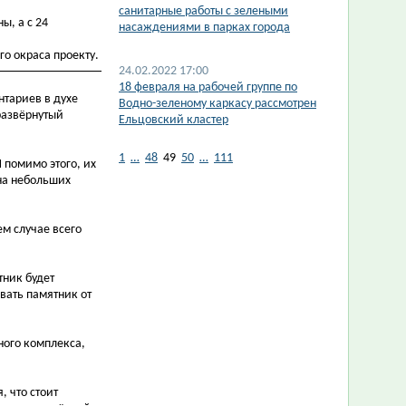
санитарные работы с зелеными
ы, а с 24
насаждениями в парках города
го окраса проекту.
24.02.2022 17:00
18 февраля на рабочей группе по
нтариев в духе
Водно-зеленому каркасу рассмотрен
 развёрнутый
Ельцовский кластер
1
…
48
49
50
…
111
 помимо этого, их
 на небольших
ем случае всего
тник будет
ывать памятник от
ного комплекса,
 что стоит