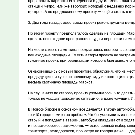
проработать варианты его переноса в другие места, благо
станции метро. Или же аэропорт, который с недавних пор 
центров. А по предложенному проекту — ещё и стоять в це
3. Два года назад существовал проект реконструкции цен
По этому проекту предполагалось сделать из площади Мар
сделать пешеходное пространство, куда и перенести памят
На месте самого памятника предлагалось построить сравн
пешеходные площадки. То есть авторы проекта не застраи
гуманные проект, при реализации которого был шанс, что 
Ознакомившись с новым проектом, обнаружил, что на мест
предыдущего, и хуже по внешнему виду и концепции в цел
весьма хаотичную площадь Маркса.
На слушаниях по старому проекту упоминалось, что десять
только не ухудшит дорожную ситуацию, а даже улучшит. И 
В Новосибирске в основном всё делается в угоду автомобил
топ-10 городов мира по пробкам. Чтобы уменьшить их тяжес
старый и попадает в аварии, автобусы опаздывают и ходят 
и правого берегов, автомобиль — естественный выбор мног
транспорта, велодорожек, про метро не говорю даже — д