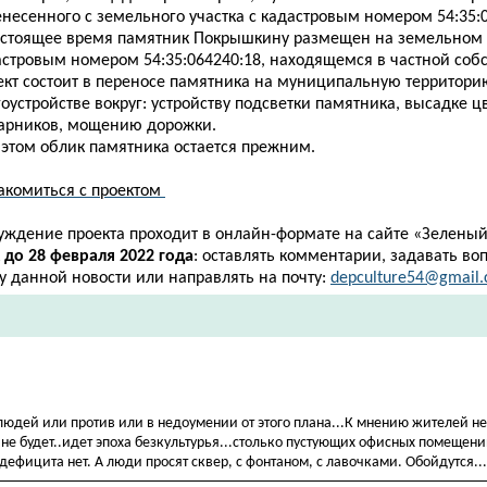
несенного с земельного участка с кадастровым номером 54:35:0
астоящее время памятник Покрышкину размещен на земельном у
астровым номером 54:35:064240:18, находящемся в частной собс
ект состоит в переносе памятника на муниципальную территори
оустройстве вокруг: устройству подсветки памятника, высадке ц
тарников, мощению дорожки.
 этом облик памятника остается прежним.
акомиться с проектом
уждение проекта проходит в онлайн-формате на сайте
«
Зеленый
к
до 28 февраля 2022 года
: оставлять комментарии, задавать во
у данной новости или направлять на почту:
depculture54@gmail
людей или против или в недоумении от этого плана...К мнению жителей н
не будет..идет эпоха безкультурья...столько пустующих офисных помещении
дефицита нет. А люди просят сквер, с фонтаном, с лавочками. Обойдутся...