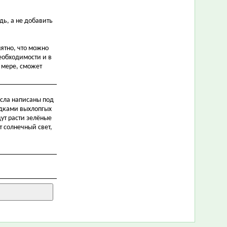
ь, а не добавить
ятно, что можно
необходимости и в
 мере, сможет
исла написаны под
садками выхлопгых
дут расти зелёные
 солнечный свет,