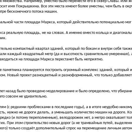
 их множества. Например, уместно было перенести его в сквер Славы. Или 
носит имя Покрышкина. Все эти места имеют более уместны, чем быть в ок
нтре бесконечного потока машин.
тральной части площади Маркса, который действительно потенциально мог
кса реальную площадь, не на словах. А именно вместо кольца и диагонал
ник.
ительно компактный квартал зданий, который по бокам и внутри себя такж
вали каждый квадратный метр (да и высотность сравнительно умеренная), 
находиться на площади Маркса перестанет быть неприятно.
е памятника планируется построить огромный комплекс зданий, который 
ом. Новый проект разноцветный и разноформенный, что только добавляет 
 лет назад было проведено моделирование и было определено, что убиран
это совсем не удивительно.
ям (с редкими проблесками в последние годы), а в итоге неудобно никому
ть, нужно не дороги делать, а уменьшать количество машин на дороге. Ко
редко (и потому переполненные), велодорожек нет, а метро охватывает тол
их. При этом строительство новых дорог (а не трамвайных путей, выделен
орого) только создаёт дополнительный спрос на перемещение личным авто