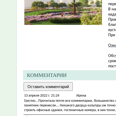
пере
В н
кад
Про
благ
кус
При
Озн
Обс
сро
пост
КОММЕНТАРИИ
13 апреля 2022 г. 21:24
Ирина
Грустно...Прочитала почти все комментарии, большинство 
памятник перенесли... Никакого дворца культуры уж точно 
строить офисные здания, гостиничные номера, в них точно 