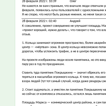
28 февраля 2022 г. 10:39
Олег
Не кажется ли вам странным, что вначале люди отвечали р
февраля, появилась куча пользователей с односложными
Я не спорю, что могут быть разные мнения, но меня такая 
28 февраля 2022 г. 02:40
Андрей
К сожалению, проект совершенно не улучшает площадь Ма
«проект хороший, нужно делать», что говорит о том, что вл
отзыв.
1. Кольца занимают огромное пространство, более аварий
центр — «мёртвая» зона. В центр кольца невозможно попа
дорогах, чтобы успокоить трафик, а не в центре пересече
На проекте изображены люди возле памятника, но это введ
пару раз в год по праздникам.
Ставить туда памятник Покрышкину — значит обрекать его 
теряться в масштабах огромного кольца. К тому же, посаже
взора людей (тут тот самый случай, когда даже рендеры уж
2. Стоит задуматься, а уместен ли памятник Покрышкину
но сейчас от комплекса отказались, остался лишь памятник
Площадь Маркса — коммерческий центр района, и сам памя