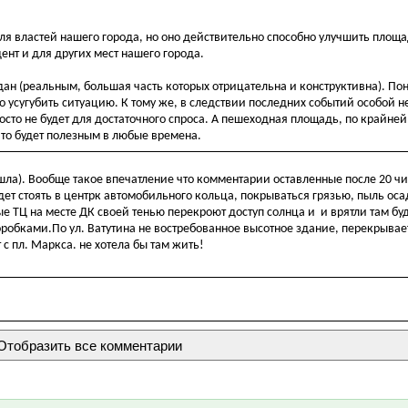
властей нашего города, но оно действительно способно улучшить площад
ент и для других мест нашего города.
ан (реальным, большая часть которых отрицательна и конструктивна). Пон
ко усугубить ситуацию. К тому же, в следствии последних событий особой 
сто не будет для достаточного спроса. А пешеходная площадь, по крайней
то будет полезным в любые времена.
шла). Вообще такое впечатление что комментарии оставленные после 20 ч
удет стоять в центрк автомобильного кольца, покрываться грязью, пыль о
ные ТЦ на месте ДК своей тенью перекроют доступ солнца и и врятли там бу
бками.По ул. Ватутина не востребованное высотное здание, перекрывает
 с пл. Маркса. не хотела бы там жить!