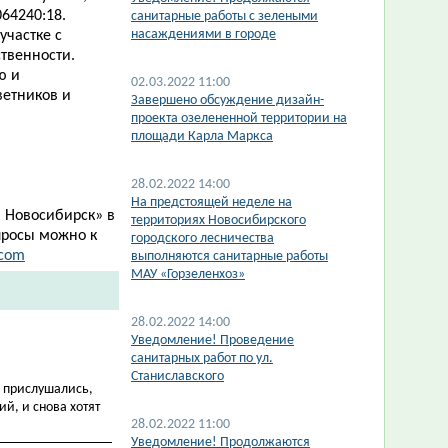
64240:18.
санитарные работы с зелеными
насаждениями в городе
частке с
твенности.
ю и
02.03.2022 11:00
ветников и
Завершено обсуждение дизайн-
проекта озелененной территории на
площади Карла Маркса
28.02.2022 14:00
На предстоящей неделе на
 Новосибирск
»
в
территориях Новосибирского
просы можно к
городского лесничества
.com
выполняются санитарные работы
МАУ «Горзеленхоз»
28.02.2022 14:00
​Уведомление! Проведение
санитарных работ по ул.
Станиславского
е прислушались,
й, и снова хотят
28.02.2022 11:00
Уведомление! Продолжаются