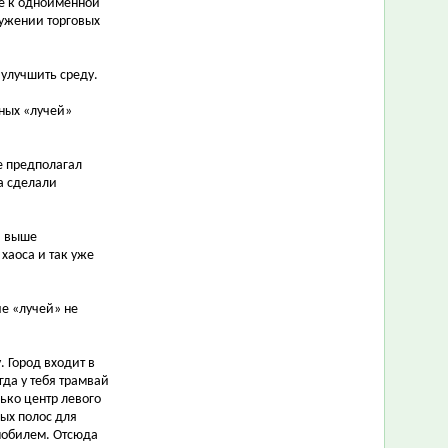
же к одноимённой
ружении торговых
 улучшить среду.
ьных «лучей»
е предполагал
а сделали
и выше
хаоса и так уже
ие «лучей» не
. Город входит в
гда у тебя трамвай
ько центр левого
ных полос для
мобилем. Отсюда