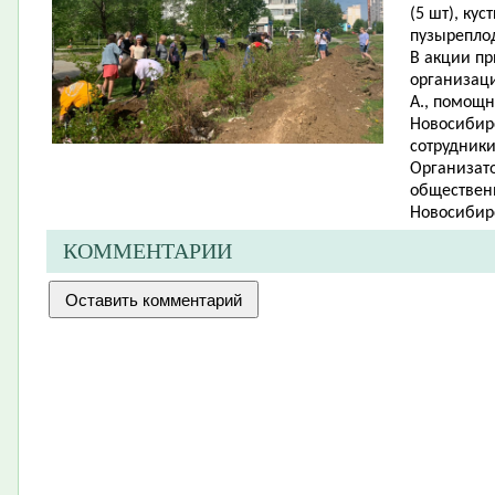
(5 шт), ку
пузыреплод
В акции п
организаци
А., помощн
Новосибирс
сотрудник
Организато
обществен
Новосибирс
КОММЕНТАРИИ