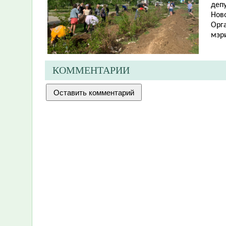
депу
Ново
Орг
мэр
КОММЕНТАРИИ