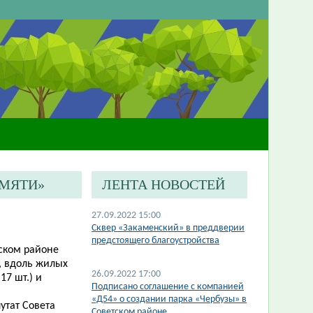
АМЯТИ»
ЛЕНТА НОВОСТЕЙ
27.09.2022 15:00
Сквер «Закаменский» в преддверии
предстоящего благоустройства
нском районе
, вдоль жилых
26.09.2022 17:00
7 шт.) и
Подписано соглашение с компанией
«Д54» о создании парка «Чербузы» в
утат Совета
Советском районе