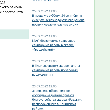
ода
кого района.
26.09.2022 11:00
х пространств
​В прошлую субботу, 24 сентября, в
скверах Железнодорожного района
прошли озеленительные акции
26.09.2022 11:00
​МАУ «Горзеленхоз» завершает
санитарные работы в сквере
«Гвардейский»
23.09.2022 13:00
В Тимирязевском сквере начаты
санитарные работы по зеленым
насаждениям
23.09.2022 12:00
Завершено общественное
обсуждение дизайн-проекта
благоустройства сквера «Радуга»,
расположенного в Ленинском
районе.