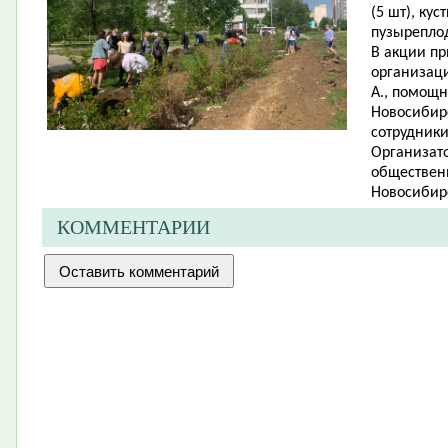
(5 шт), ку
пузыреплод
В акции п
организаци
А., помощн
Новосибирс
сотрудник
Организато
обществен
Новосибирс
КОММЕНТАРИИ