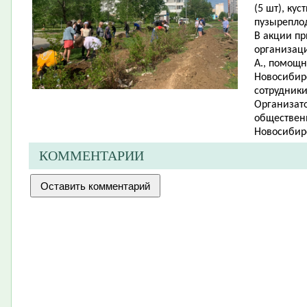
(5 шт), ку
пузыреплод
В акции п
организаци
А., помощн
Новосибирс
сотрудник
Организато
обществен
Новосибирс
КОММЕНТАРИИ