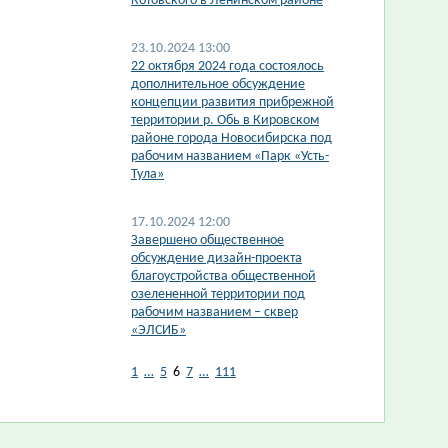
Котовского в Ленинском районе
23.10.2024 13:00
22 октября 2024 года состоялось
дополнительное обсуждение
концепции развития прибрежной
территории р. Обь в Кировском
районе города Новосибирска под
рабочим названием «Парк «Усть-
Тула»
17.10.2024 12:00
Завершено общественное
обсуждение дизайн-проекта
благоустройства общественной
озелененной территории под
рабочим названием – сквер
«ЭЛСИБ»
1
…
5
6
7
…
111