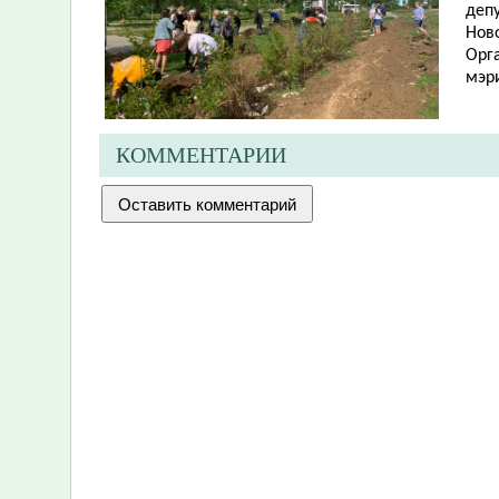
депу
Ново
Орг
мэр
КОММЕНТАРИИ