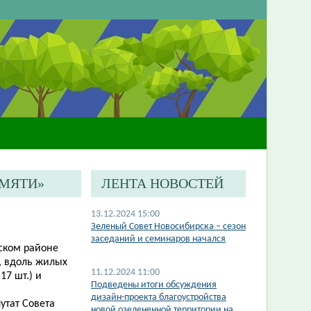
АМЯТИ»
ЛЕНТА НОВОСТЕЙ
13.12.2024 15:00
​Зеленый Совет Новосибирска – сезон
заседаний и семинаров начался
нском районе
, вдоль жилых
11.12.2024 11:00
7 шт.) и
Подведены итоги обсуждения
дизайн-проекта благоустройства
утат Совета
новой озелененной территории на