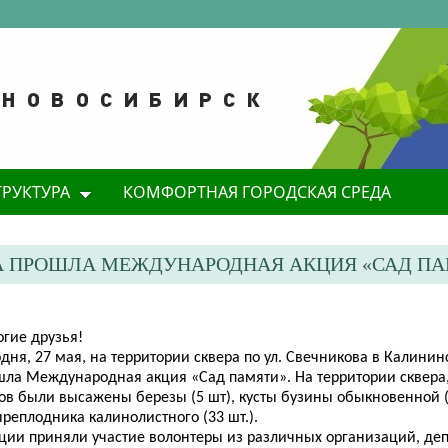
ТРУКТУРА
КОМФОРТНАЯ ГОРОДСКАЯ СРЕДА
А ПРОШЛА МЕЖДУНАРОДНАЯ АКЦИЯ «САД П
огие друзья!
дня, 27 мая, на территории сквера по ул. Свечникова в Калини
шла Международная акция «Сад памяти». На территории сквера
ов были высажены березы (5 шт), кусты бузины обыкновенной (1
реплодника калинолистного (33 шт.).
кции приняли участие
волонтеры из различных организаций, деп