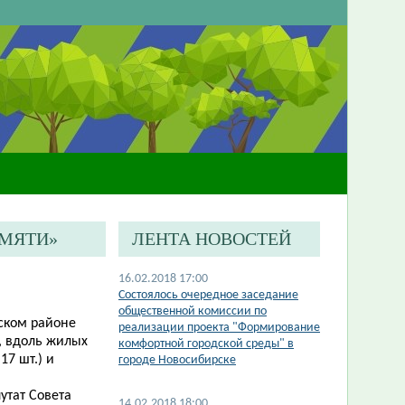
АМЯТИ»
ЛЕНТА НОВОСТЕЙ
16.02.2018 17:00
Состоялось очередное заседание
общественной комиссии по
нском районе
реализации проекта "Формирование
, вдоль жилых
комфортной городской среды" в
7 шт.) и
городе Новосибирске
утат Совета
14.02.2018 18:00