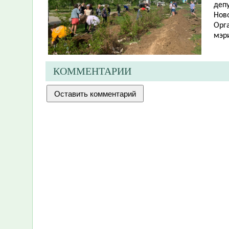
депу
Ново
Орг
мэр
КОММЕНТАРИИ