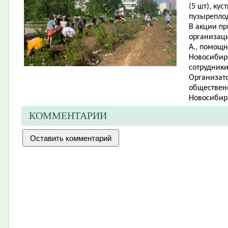
(5 шт), ку
пузыреплод
В акции п
организаци
А., помощн
Новосибирс
сотрудник
Организато
обществен
Новосибирс
КОММЕНТАРИИ