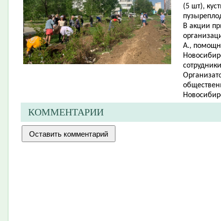
(5 шт), ку
пузыреплод
В акции п
организаци
А., помощн
Новосибирс
сотрудник
Организато
обществен
Новосибирс
КОММЕНТАРИИ