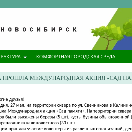
ТРУКТУРА
КОМФОРТНАЯ ГОРОДСКАЯ СРЕДА
А ПРОШЛА МЕЖДУНАРОДНАЯ АКЦИЯ «САД П
огие друзья!
дня, 27 мая, на территории сквера по ул. Свечникова в Калини
шла Международная акция «Сад памяти». На территории сквера
ов были высажены березы (5 шт), кусты бузины обыкновенной (1
реплодника калинолистного (33 шт.).
кции приняли участие
волонтеры из различных организаций, деп