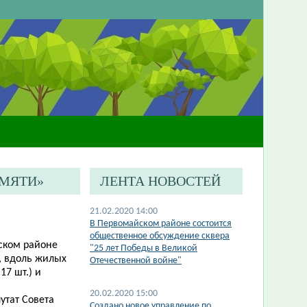
АМЯТИ»
ЛЕНТА НОВОСТЕЙ
21.02.2020 14:00
В Первомайском районе состоится
общественное обсуждение сквера
нском районе
"25 лет Победы в Великой
, вдоль жилых
Отечественной войне"
7 шт.) и
20.02.2020 15:00
утат Совета
Создано новое управление по