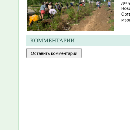
депу
Ново
Орг
мэр
КОММЕНТАРИИ