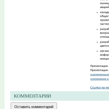
муниц
авари
налад
общес
проек
частно
разра
вопр
отнош
разр
цвето
орга
инфор
инициа
Презентация:
Презентация:
озелененными
озеленения и
Ссылка на но
КОММЕНТАРИИ