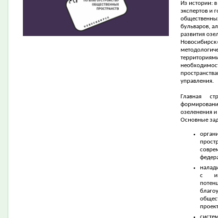
Из истории: 
экспертов и 
общественных
бульваров, а
развития озе
Новосибирск
методологиче
территориями
необходимос
пространства
управления.
Главная ст
формирован
озеленения и
Основные зад
орган
прост
совре
федер
налад
с ин
потен
благо
общес
проект
сист