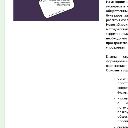
Из истории: 
экспертов и 
общественных
бульваров, а
развития озе
Новосибирск
методологиче
территориями
необходимос
пространства
управления.
Главная ст
формирован
озеленения и
Основные зад
орган
прост
совре
федер
налад
с ин
потен
благо
общес
проект
сист