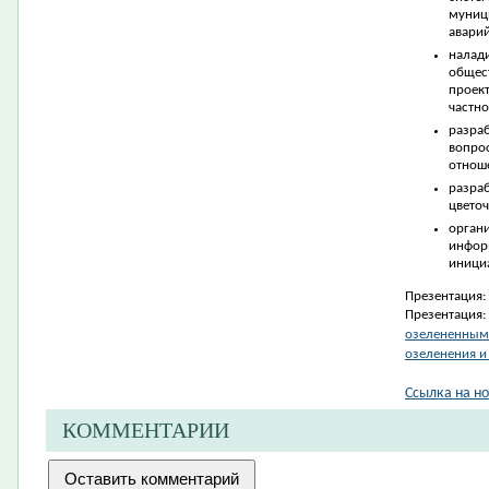
муниц
авари
налад
общес
проек
частно
разра
вопр
отнош
разр
цвето
орга
инфор
инициа
Презентация:
Презентация:
озелененными
озеленения и
Ссылка на но
КОММЕНТАРИИ