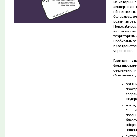
Из истории: 
экспертов и 
общественных
бульваров, а
развития озе
Новосибирск
методологиче
территориями
необходимос
пространства
управления.
Главная ст
формирован
озеленения и
Основные зад
орган
прост
совре
федер
налад
с ин
потен
благо
общес
проект
сист