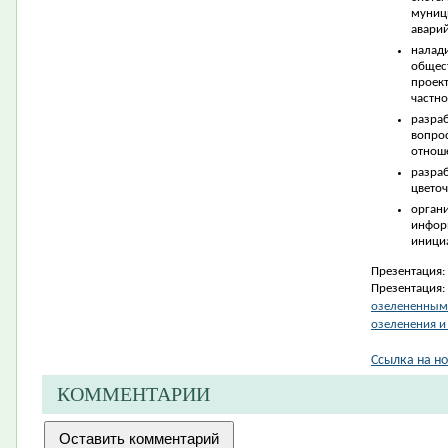
муниц
авари
налад
общес
проек
частно
разра
вопр
отнош
разр
цвето
орга
инфор
инициа
Презентация:
Презентация:
озелененными
озеленения и
Ссылка на но
КОММЕНТАРИИ