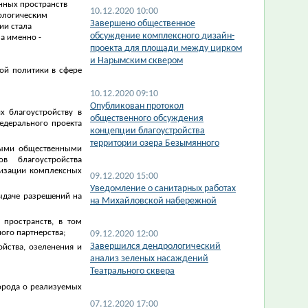
нных пространств
10.12.2020 10:00
дологическим
​Завершено общественное
ии стала
обсуждение комплексного дизайн-
а именно -
проекта для площади между цирком
и Нарымским сквером
ой политики в сфере
10.12.2020 09:10
​Опубликован протокол
х благоустройству в
общественного обсуждения
едерального проекта
концепции благоустройства
территории озера Безымянного
ными общественными
в благоустройства
лизации комплексных
09.12.2020 15:00
Уведомление о санитарных работах
ыдаче разрешений на
на Михайловской набережной
 пространств, в том
ого партнерства;
09.12.2020 12:00
Завершился дендрологический
йства, озеленения и
анализ зеленых насаждений
Театрального сквера
орода о реализуемых
07.12.2020 17:00