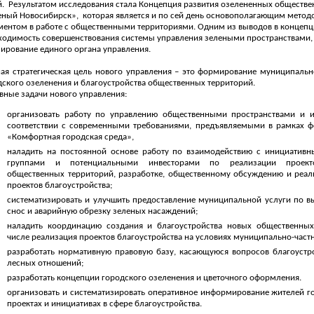
й.
Результатом исследования стала Концепция развития озелененных обществе
еный Новосибирск»,
которая является и по сей день основополагающим мето
ментом в работе с общественными территориями. Одним из выводов в концепц
ходимость совершенствования системы управления зелеными пространствами, 
ирование единого органа управления.
ная стратегическая цель нового управления – это формирование муниципальн
дского озеленения и благоустройства общественных территорий.
вные задачи нового управления:
организовать работу по управлению общественными пространствами и и
соответствии с современными требованиями, предъявляемыми в рамках ф
«Комфортная городская среда»,
наладить на постоянной основе работу по взаимодействию с инициатив
группами и потенциальными инвесторами по реализации проекто
общественных территорий, разработке, общественному обсуждению и реа
проектов благоустройства;
систематизировать и улучшить предоставление муниципальной услуги по в
снос и аварийную обрезку зеленых насаждений;
наладить координацию создания и благоустройства новых общественных
числе реализация проектов благоустройства на условиях муниципально-частн
разработать нормативную правовую базу, касающуюся вопросов благоустро
лесных отношений;
разработать концепции городского озеленения и цветочного оформления.
организовать и систематизировать оперативное информирование жителей г
проектах и инициативах в сфере благоустройства.