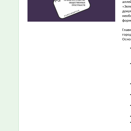
алле
«Зел
доку
необ
форм
Глав
горо
Осно