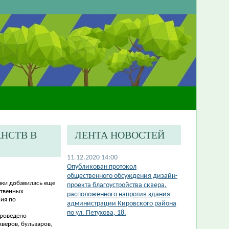
НСТВ В
ЛЕНТА НОВОСТЕЙ
11.12.2020 14:00
​Опубликован протокол
общественного обсуждения дизайн-
ики добавилась еще
проекта благоустройства сквера,
ственных
расположенного напротив здания
ния по
администрации Кировского района
по ул. Петухова, 18.
проведено
веров, бульваров,