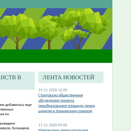
НСТВ В
ЛЕНТА НОВОСТЕЙ
19.11.2020 12:00
Стартовало общественное
обсуждение проекта
ики добавилась еще
преобразования площади перед
ственных
цирком и Нарымским сквером
ния по
проведено
17.11.2020 09:00
веров, бульваров,
Утверждена муниципальная