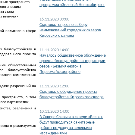
нных пространств
программа «Зеленый Новосибирск»
дологическим
ии стала
а именно -
16.11.2020 09:00
Cтартовал опрос по выбору
наименований городских скверов
ой политики в сфере
Кировского района
х благоустройству в
11.11.2020 14:00
едерального проекта
Началось общественное обсуждение
проекта благоустройства территории
ными общественными
озера «Безымянного» в
в благоустройства
Первомайском районе
лизации комплексных
11.11.2020 12:00
ыдаче разрешений на
Стартовало обсуждение проекта
благоустройства Кировского сквера
 пространств, в том
ого партнерства;
йства, озеленения и
10.11.2020 14:00
В Сквере Славы и в сквере «Весна»
будут проводиться санитарные
орода о реализуемых
работы по уходу за зелеными
насаждениями