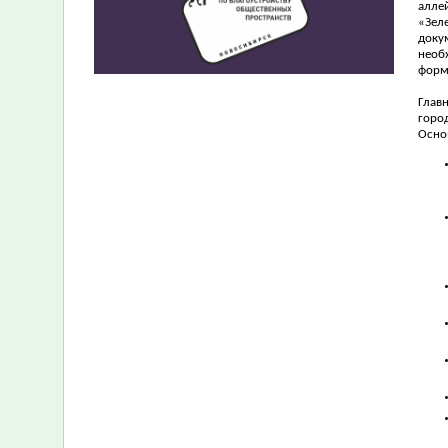
алле
«Зел
доку
необ
форм
Глав
горо
Осно