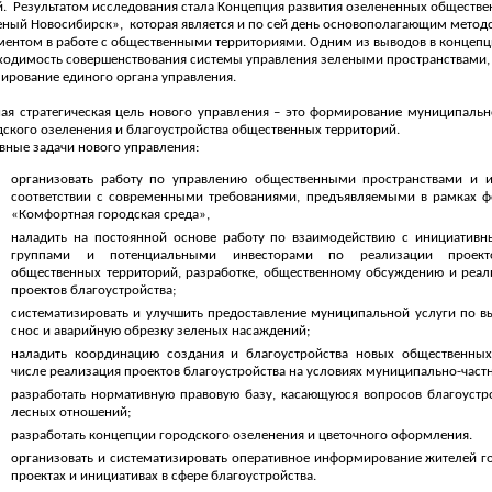
й.
Результатом исследования стала Концепция развития озелененных обществе
еный Новосибирск»,
которая является и по сей день основополагающим мето
ментом в работе с общественными территориями. Одним из выводов в концепц
ходимость совершенствования системы управления зелеными пространствами, 
ирование единого органа управления.
ная стратегическая цель нового управления – это формирование муниципальн
дского озеленения и благоустройства общественных территорий.
вные задачи нового управления:
организовать работу по управлению общественными пространствами и и
соответствии с современными требованиями, предъявляемыми в рамках ф
«Комфортная городская среда»,
наладить на постоянной основе работу по взаимодействию с инициатив
группами и потенциальными инвесторами по реализации проекто
общественных территорий, разработке, общественному обсуждению и реа
проектов благоустройства;
систематизировать и улучшить предоставление муниципальной услуги по в
снос и аварийную обрезку зеленых насаждений;
наладить координацию создания и благоустройства новых общественных
числе реализация проектов благоустройства на условиях муниципально-частн
разработать нормативную правовую базу, касающуюся вопросов благоустро
лесных отношений;
разработать концепции городского озеленения и цветочного оформления.
организовать и систематизировать оперативное информирование жителей г
проектах и инициативах в сфере благоустройства.