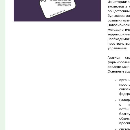
Из истории: 
экспертов и 
общественных
бульваров, а
развития озе
Новосибирск
методологиче
территориями
необходимос
пространства
управления.
Главная ст
формирован
озеленения и
Основные зад
орган
прост
совре
федер
налад
с ин
потен
благо
общес
проект
сист