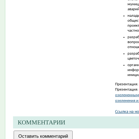
муниц
авари
налад
общес
проек
частно
разра
вопр
отнош
разр
цвето
орга
инфор
инициа
Презентация:
Презентация:
озелененными
озеленения и
Ссылка на но
КОММЕНТАРИИ