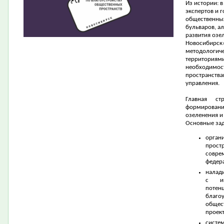
Из истории: 
экспертов и 
общественных
бульваров, а
развития озе
Новосибирск
методологиче
территориями
необходимос
пространства
управления.
Главная ст
формирован
озеленения и
Основные зад
орган
прост
совре
федер
налад
с ин
потен
благо
общес
проект
сист