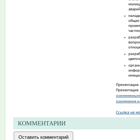
муниц
авари
налад
общес
проек
частно
разра
вопр
отнош
разр
цвето
орга
инфор
инициа
Презентация:
Презентация:
озелененными
озеленения и
Ссылка на но
КОММЕНТАРИИ