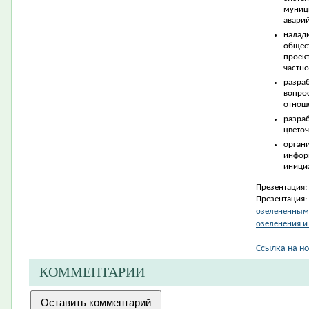
муниц
авари
налад
общес
проек
частно
разра
вопр
отнош
разр
цвето
орга
инфор
инициа
Презентация:
Презентация:
озелененными
озеленения и
Ссылка на но
КОММЕНТАРИИ