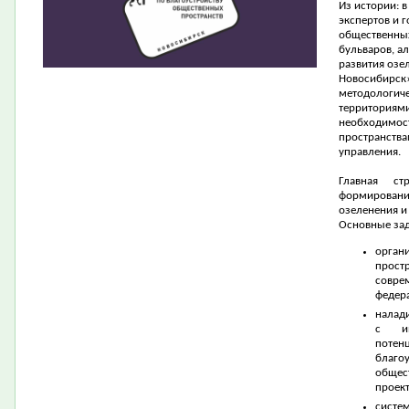
Из истории: 
экспертов и 
общественных
бульваров, а
развития озе
Новосибирск
методологиче
территориями
необходимос
пространства
управления.
Главная ст
формирован
озеленения и
Основные зад
орган
прост
совре
федер
налад
с ин
потен
благо
общес
проект
сист