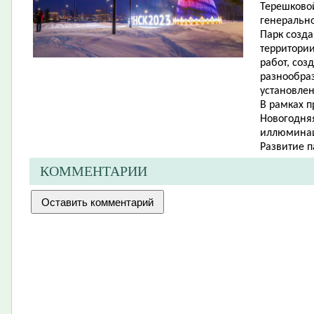
Терешковой
генерально
Парк созда
территори
работ, соз
разнообраз
установлен
В рамках 
Новогодняя
иллюмина
Развитие п
КОММЕНТАРИИ