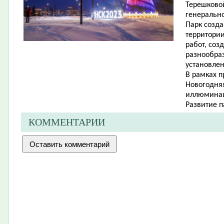
Терешковой
генерально
Парк созда
территори
работ, соз
разнообраз
установлен
В рамках 
Новогодняя
иллюмина
Развитие п
КОММЕНТАРИИ