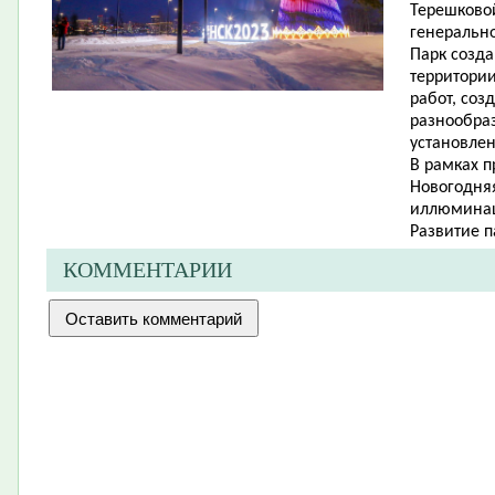
Терешковой
генерально
Парк созда
территори
работ, соз
разнообраз
установлен
В рамках 
Новогодняя
иллюмина
Развитие п
КОММЕНТАРИИ