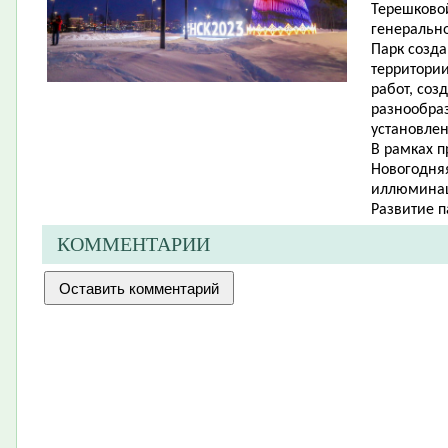
Терешковой
генерально
Парк созда
территори
работ, соз
разнообраз
установлен
В рамках 
Новогодняя
иллюмина
Развитие п
КОММЕНТАРИИ