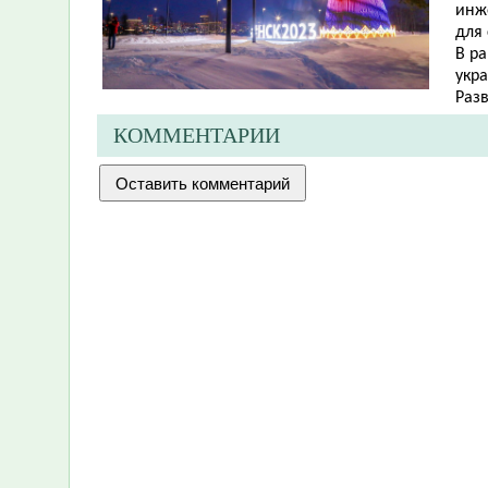
инж
для 
В р
укр
Раз
КОММЕНТАРИИ