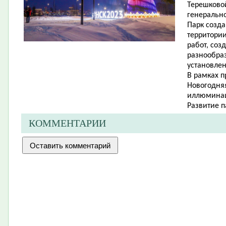
Терешковой
генерально
Парк созда
территори
работ, соз
разнообраз
установлен
В рамках 
Новогодняя
иллюмина
Развитие п
КОММЕНТАРИИ