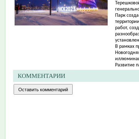
Терешковой
генерально
Парк созда
территори
работ, соз
разнообраз
установлен
В рамках 
Новогодняя
иллюмина
Развитие п
КОММЕНТАРИИ