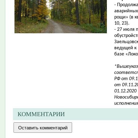
- Продолж
аварийных
рощи»
(
в к
10, 23).
- 27 июля
обустройс
Заельцовск
ведущей к 
базе «Лок
*Вышеуказ
соответст
РФ от 09.
от 09.11.
01.12.2020
Новосибирс
исполнени
КОММЕНТАРИИ