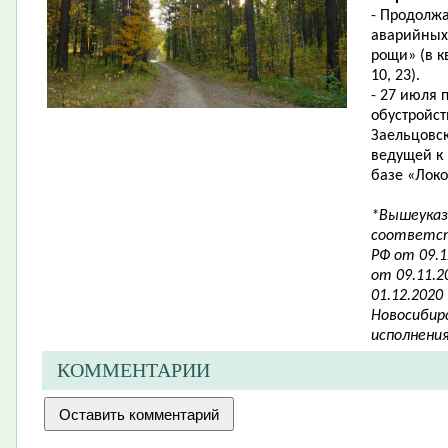
- Продолж
аварийных
рощи»
(
в к
10, 23).
- 27 июля
обустройс
Заельцовск
ведущей к 
базе «Лок
*Вышеуказ
соответст
РФ от 09.
от 09.11.
01.12.2020
Новосибирс
исполнени
КОММЕНТАРИИ