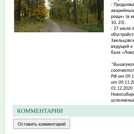
- Продолж
аварийных
рощи»
(
в к
10, 23).
- 27 июля
обустройс
Заельцовск
ведущей к 
базе «Лок
*Вышеуказ
соответст
РФ от 09.
от 09.11.
01.12.2020
Новосибирс
исполнени
КОММЕНТАРИИ