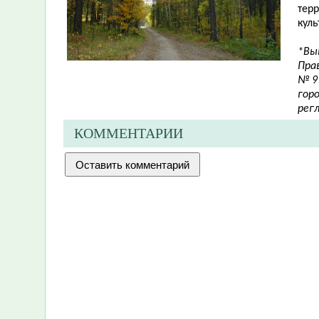
тер
куль
*Вы
Пра
№ 9
гор
рег
КОММЕНТАРИИ