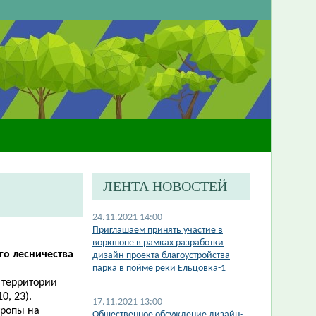
ЛЕНТА НОВОСТЕЙ
24.11.2021 14:00
Приглашаем принять участие в
воркшопе в рамках разработки
го лесничества
дизайн-проекта благоустройства
парка в пойме реки Ельцовка-1
 территории
10, 23).
17.11.2021 13:00
троп
ы
на
Общественное обсуждение дизайн-