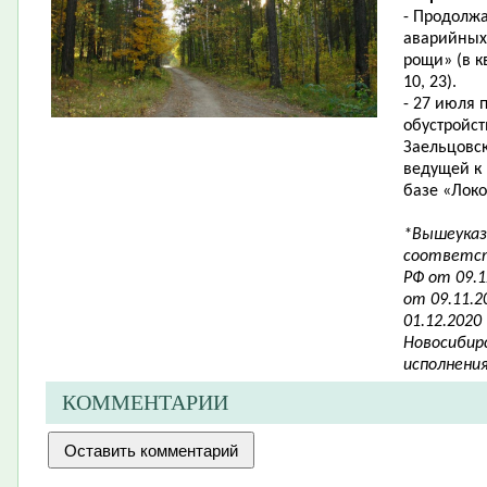
- Продолж
аварийных
рощи»
(
в к
10, 23).
- 27 июля
обустройс
Заельцовск
ведущей к 
базе «Лок
*Вышеуказ
соответст
РФ от 09.
от 09.11.
01.12.2020
Новосибирс
исполнени
КОММЕНТАРИИ