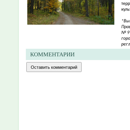
тер
куль
*Вы
Пра
№ 9
гор
рег
КОММЕНТАРИИ