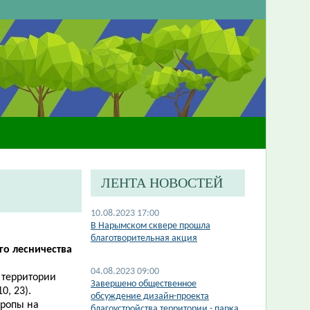
ЛЕНТА НОВОСТЕЙ
10.08.2023 17:00
В Нарымском сквере прошла
благотворительная акция
го лесничества
04.08.2023 09:00
 территории
Завершено общественное
10, 23).
обсуждение дизайн-проекта
троп
ы
на
благоустройства территории - парка