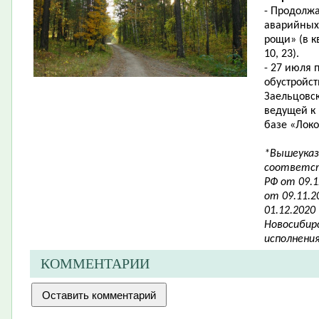
- Продолж
аварийных
рощи»
(
в к
10, 23).
- 27 июля
обустройс
Заельцовск
ведущей к 
базе «Лок
*Вышеуказ
соответст
РФ от 09.
от 09.11.
01.12.2020
Новосибирс
исполнени
КОММЕНТАРИИ