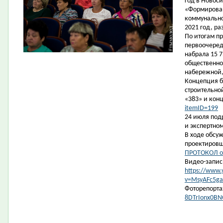
год в Новос
«Формирован
коммунально
2021 год, ра
По итогам п
первоочеред
набрала 15 7
общественно
набережной,
Концепция б
строительно
«383» и кон
itemID=199
24 июля под
и экспертно
В ходе обсу
проектиров
ПРОТОКОЛ о
Видео-запис
https://www
v=MsyAFc5ga
Фоторепорт
8DTrIonx0BN