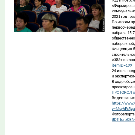
год в Новос
«Формирован
коммунально
2021 год, ра
По итогам п
первоочеред
набрала 15 7
общественно
набережной,
Концепция б
строительно
«383» и кон
itemID=199
24 июля под
и экспертно
В ходе обсу
проектиров
ПРОТОКОЛ о
Видео-запис
https://www
v=MsyAFc5ga
Фоторепорт
8DTrIonx0BN