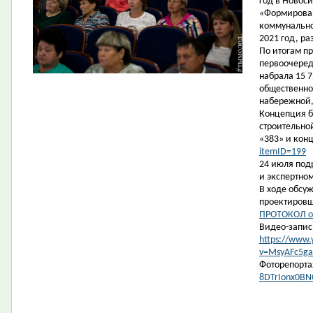
год в Новос
«Формирован
коммунально
2021 год, ра
По итогам п
первоочеред
набрала 15 7
общественно
набережной,
Концепция б
строительно
«383» и кон
itemID=199
24 июля под
и экспертно
В ходе обсу
проектиров
ПРОТОКОЛ о
Видео-запис
https://www
v=MsyAFc5ga
Фоторепорт
8DTrIonx0BN