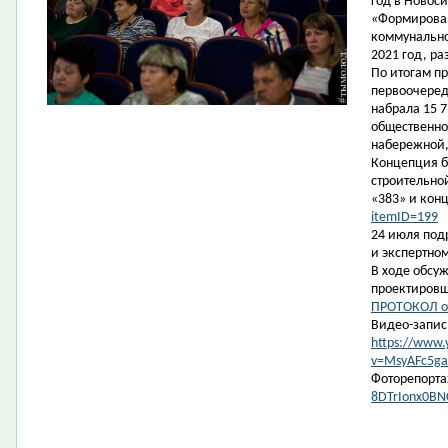
год в Новос
«Формирован
коммунально
2021 год, ра
По итогам п
первоочеред
набрала 15 7
общественно
набережной,
Концепция б
строительно
«383» и кон
itemID=199
24 июля под
и экспертно
В ходе обсу
проектиров
ПРОТОКОЛ о
Видео-запис
https://www
v=MsyAFc5ga
Фоторепорт
8DTrIonx0BN