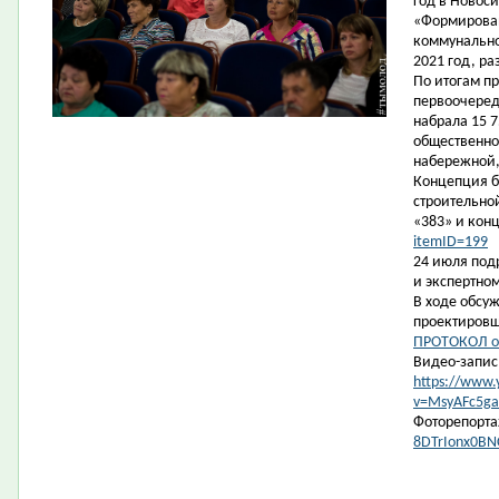
год в Новос
«Формирован
коммунально
2021 год, ра
По итогам п
первоочеред
набрала 15 7
общественно
набережной,
Концепция б
строительно
«383» и кон
itemID=199
24 июля под
и экспертно
В ходе обсу
проектиров
ПРОТОКОЛ о
Видео-запис
https://www
v=MsyAFc5ga
Фоторепорт
8DTrIonx0BN