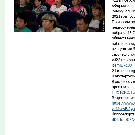
год в Новос
«Формирован
коммунально
2021 год, ра
По итогам п
первоочеред
набрала 15 7
общественно
набережной,
Концепция б
строительно
«383» и кон
itemID=199
24 июля под
и экспертно
В ходе обсу
проектиров
ПРОТОКОЛ о
Видео-запис
https://www
v=MsyAFc5ga
Фоторепорт
8DTrIonx0BN