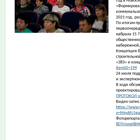
год в Новос
«Формирован
коммунально
2021 год, ра
По итогам п
первоочеред
набрала 15 7
общественно
набережной,
Концепция б
строительно
«383» и кон
itemID=199
24 июля под
и экспертно
В ходе обсу
проектиров
ПРОТОКОЛ о
Видео-запис
https://www
v=MsyAFc5ga
Фоторепорт
8DTrIonx0BN