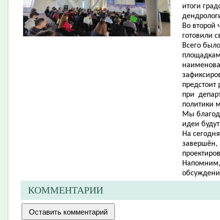
итоги град
дендролог
Во второй 
готовили с
Всего было
площадкам
наименова
зафиксиро
предстоит 
при департ
политики 
Мы благода
идеи будут
На сегодня
завершён,
проектиро
Напомним, 
обсуждения
КОММЕНТАРИИ