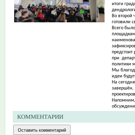
итоги град
дендролог
Во второй 
готовили с
Всего было
площадкам
наименова
зафиксиро
предстоит 
при департ
политики 
Мы благода
идеи будут
На сегодня
завершён,
проектиро
Напомним, 
обсуждения
КОММЕНТАРИИ