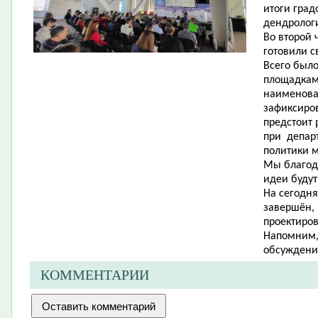
итоги град
дендролог
Во второй 
готовили с
Всего было
площадкам
наименова
зафиксиро
предстоит 
при департ
политики 
Мы благода
идеи будут
На сегодня
завершён,
проектиро
Напомним, 
обсуждения
КОММЕНТАРИИ