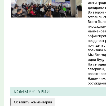
итоги град
дендролог
Во второй 
готовили с
Всего было
площадкам
наименова
зафиксиро
предстоит 
при департ
политики 
Мы благода
идеи будут
На сегодня
завершён,
проектиро
Напомним, 
обсуждения
КОММЕНТАРИИ