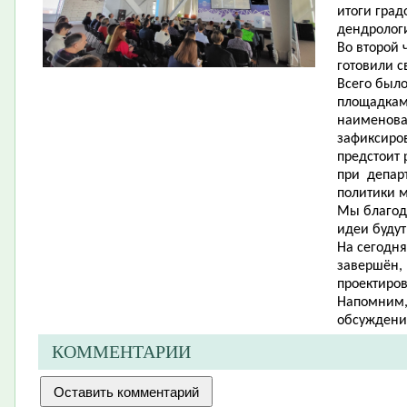
итоги град
дендролог
Во второй 
готовили с
Всего было
площадкам
наименова
зафиксиро
предстоит 
при департ
политики 
Мы благода
идеи будут
На сегодня
завершён,
проектиро
Напомним, 
обсуждения
КОММЕНТАРИИ