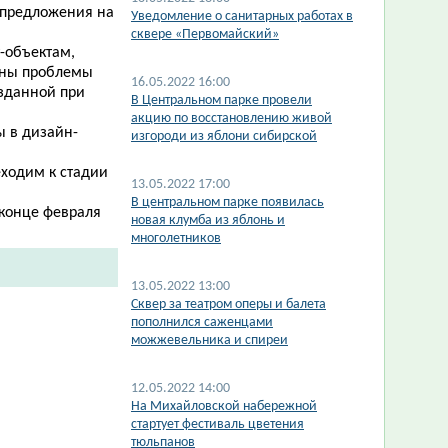
и предложения на
Уведомление о санитарных работах в
сквере «Первомайский»
т-объектам,
аны проблемы
16.05.2022 16:00
озданной при
В Центральном парке провели
акцию по восстановлению живой
ы в дизайн-
изгороди из яблони сибирской
еходим к стадии
13.05.2022 17:00
В центральном парке появилась
 конце февраля
новая клумба из яблонь и
многолетников
13.05.2022 13:00
Сквер за театром оперы и балета
пополнился саженцами
можжевельника и спиреи
12.05.2022 14:00
На Михайловской набережной
стартует фестиваль цветения
тюльпанов