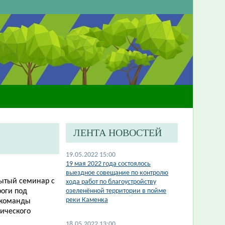
ЛЕНТА НОВОСТЕЙ
19.05.2022 15:00
19 мая 2022 года состоялось
выездное совещание по контролю
рытый семинар с
хода работ по благоустройству
оги под
озеленённой территории в пойме
реки Каменка
 команды
гического
18.05.2022 13:00