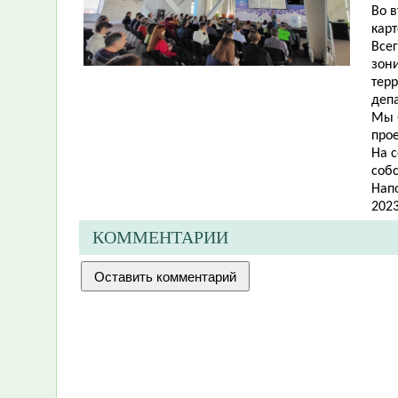
Во 
карт
Всег
зон
терр
деп
Мы 
прое
На 
соб
Нап
2023
КОММЕНТАРИИ