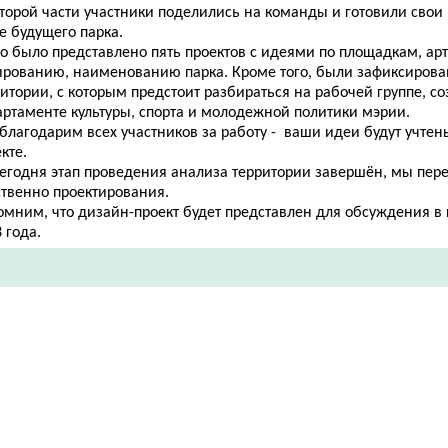
второй части участники поделились на команды и готовили сво
е будущего парка.
о было представлено пять проектов с идеями по площадкам, ар
ированию, наименованию парка. Кроме того, были зафиксиров
итории, с которым предстоит разбираться на рабочей группе, с
артаменте культуры, спорта и молодежной политики мэрии.
благодарим всех участников за работу - ваши идеи будут учтен
кте.
сегодня этап проведения анализа территории завершён, мы пер
ственно проектирования.
омним, что дизайн-проект будет представлен для обсуждения в
 года.