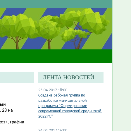
ЛЕНТА НОВОСТЕЙ
25.04.2017 18:00
Создана рабочая группа по
разработке муниципальной
ный
программы "Формирование
 23 на
современной городской среды 2018-
2022 гг."
оз», график
24.04.2017 16:00