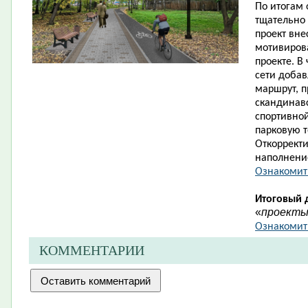
По итогам
тщательно
проект вне
мотивиров
проекте. В
сети доба
маршрут, п
скандинав
спортивной
парковую 
Откорректи
наполнени
Ознакомит
Итоговый 
«
проект
Ознакомить
КОММЕНТАРИИ